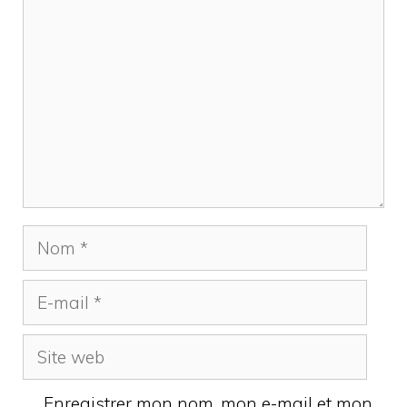
Nom
E-
mail
Site
web
Enregistrer mon nom, mon e-mail et mon