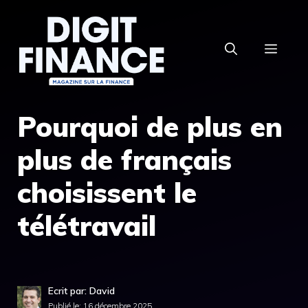
Aller
au
MEN
contenu
Pourquoi de plus en
plus de français
choisissent le
télétravail
Ecrit par: David
Publié le:
16 décembre 2025