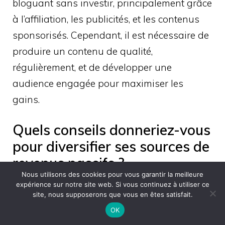
bloguant sans investir, principalement grâce
à l’affiliation, les publicités, et les contenus
sponsorisés. Cependant, il est nécessaire de
produire un contenu de qualité,
régulièrement, et de développer une
audience engagée pour maximiser les
gains.
Quels conseils donneriez-vous
pour diversifier ses sources de
revenus passifs ?
Nous utilisons des cookies pour vous garantir la meilleure
expérience sur notre site web. Si vous continuez à utiliser ce
Pour diversifier vos revenus passifs,
site, nous supposerons que vous en êtes satisfait.
combinez plusieurs stratégies comme
OK
l’investissement immobilier, l’affiliation, et la