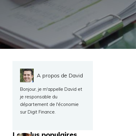
A propos de David
Bonjour, je m'appelle David et
je responsable du
département de l'économie
sur Digit Finance.
Les plus populaires