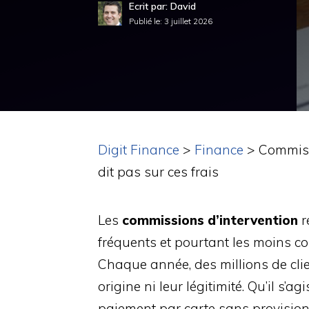
Ecrit par: David
Publié le:
3 juillet 2026
Digit Finance
>
Finance
>
Commiss
dit pas sur ces frais
Les
commissions d’intervention
r
fréquents et pourtant les moins co
Chaque année, des millions de clie
origine ni leur légitimité. Qu’il s’a
paiement par carte sans provision 