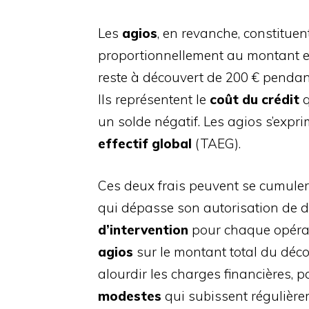
Les
agios
, en revanche, constituen
proportionnellement au montant et 
reste à découvert de 200 € pendant 
Ils représentent le
coût du crédit
q
un solde négatif. Les agios s’exp
effectif global
(TAEG).
Ces deux frais peuvent se cumuler
qui dépasse son autorisation de dé
d’intervention
pour chaque opérati
agios
sur le montant total du déco
alourdir les charges financières, 
modestes
qui subissent régulière