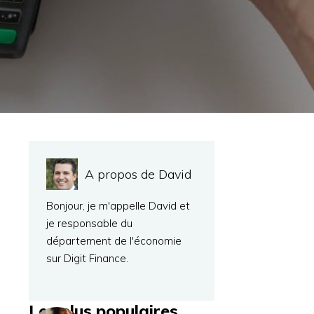
A propos de David
Bonjour, je m'appelle David et
je responsable du
département de l'économie
sur Digit Finance.
Les plus populaires