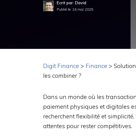
Ecrit par: David
Publié le:
16 mai 2025
Digit Finance
>
Finance
>
Solutio
les combiner ?
Dans un monde où les transaction
paiement physiques et digitales e
recherchent flexibilité et simplicit
attentes pour rester compétitives.