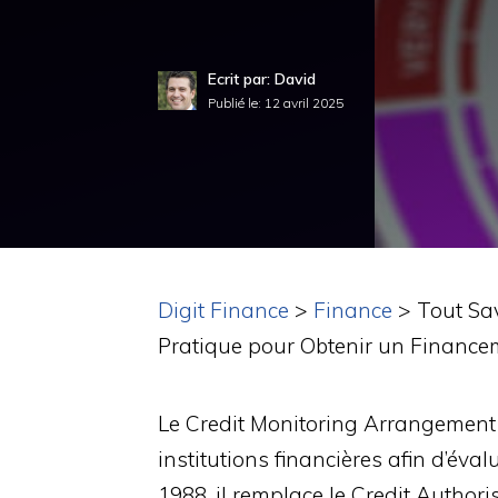
Ecrit par: David
Publié le:
12 avril 2025
Digit Finance
>
Finance
>
Tout Sav
Pratique pour Obtenir un Finance
Le Credit Monitoring Arrangement 
institutions financières afin d’éval
1988, il remplace le Credit Authori