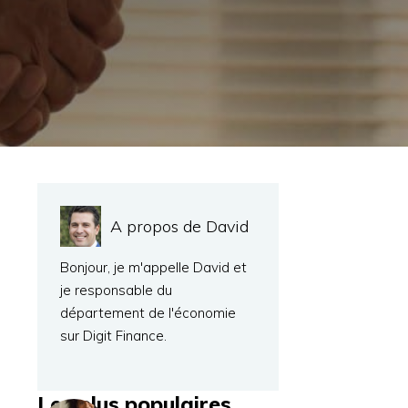
A propos de David
Bonjour, je m'appelle David et
je responsable du
département de l'économie
sur Digit Finance.
Les plus populaires