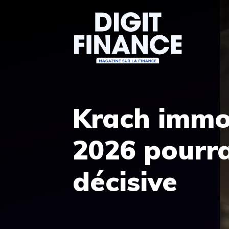
Aller
au
contenu
Krach immob
2026 pourra
décisive