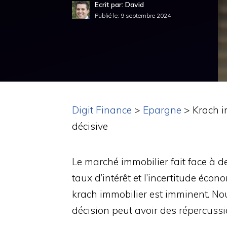
Ecrit par: David
Publié le:
9 septembre 2024
Digit Finance
>
Epargne
>
Krach i
décisive
Le marché immobilier fait face à 
taux d’intérêt et l’incertitude éc
krach immobilier est imminent. N
décision peut avoir des répercussi