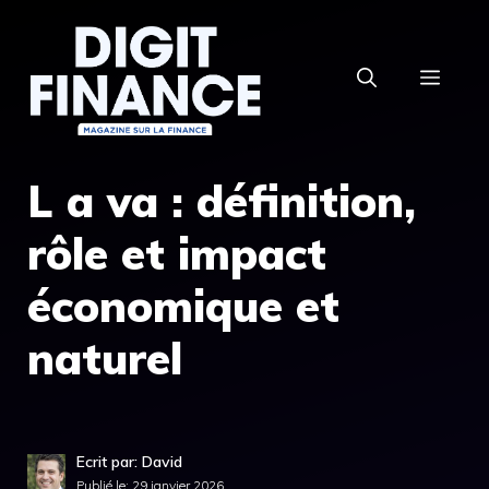
Aller
au
MEN
contenu
L a va : définition,
rôle et impact
économique et
naturel
Ecrit par: David
Publié le:
29 janvier 2026