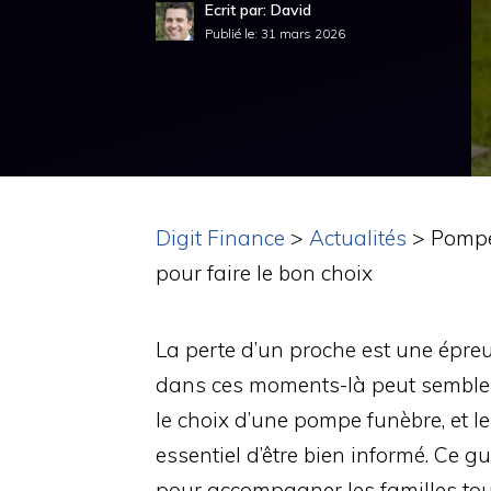
Ecrit par: David
Publié le:
31 mars 2026
Digit Finance
>
Actualités
>
Pompes
pour faire le bon choix
La perte d’un proche est une épreu
dans ces moments-là peut sembler 
le choix d’une pompe funèbre, et l
essentiel d’être bien informé. Ce g
pour accompagner les familles toul