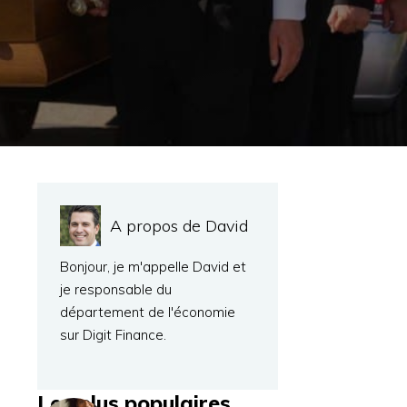
A propos de David
Bonjour, je m'appelle David et
je responsable du
département de l'économie
sur Digit Finance.
Les plus populaires