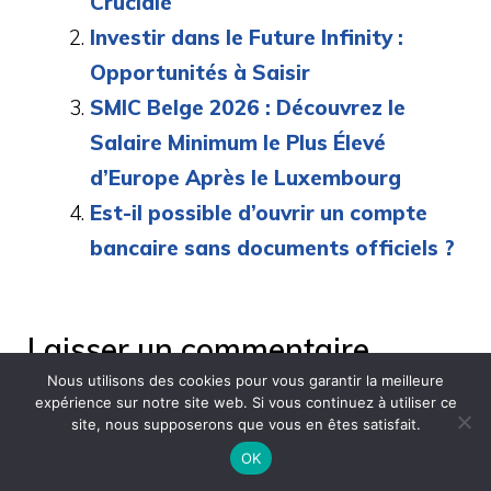
Cruciale
Investir dans le Future Infinity :
Opportunités à Saisir
SMIC Belge 2026 : Découvrez le
Salaire Minimum le Plus Élevé
d’Europe Après le Luxembourg
Est-il possible d’ouvrir un compte
bancaire sans documents officiels ?
Laisser un commentaire
Nous utilisons des cookies pour vous garantir la meilleure
expérience sur notre site web. Si vous continuez à utiliser ce
Commentaire
site, nous supposerons que vous en êtes satisfait.
OK