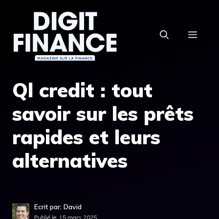
Aller
au
MEN
contenu
Ql credit : tout
savoir sur les prêts
rapides et leurs
alternatives
Ecrit par: David
Publié le:
15 mars 2025