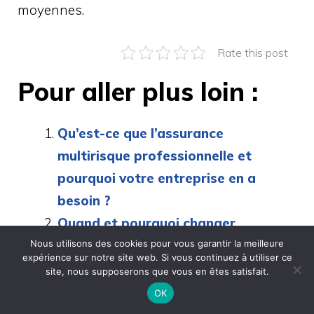
moyennes.
Rate this post
Pour aller plus loin :
Qu’est-ce que l’assurance
multirisque professionnelle et
pourquoi votre entreprise en a
besoin ?
Quand et pourquoi changer
d’assurance emprunteur pour
Nous utilisons des cookies pour vous garantir la meilleure
expérience sur notre site web. Si vous continuez à utiliser ce
économiser sur votre prêt ?
site, nous supposerons que vous en êtes satisfait.
Comment est calculé le prix d’une
OK
assurance professionnelle ?