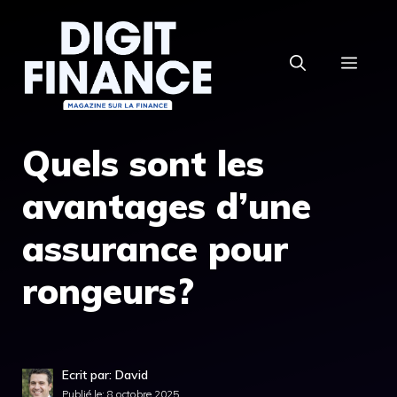
Aller
au
MEN
contenu
Quels sont les
avantages d’une
assurance pour
rongeurs?
Ecrit par: David
Publié le:
8 octobre 2025