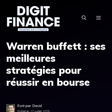
Aller
au
MEN
contenu
Warren buffett : ses
meilleures
stratégies pour
réussir en bourse
Ecrit par: David
Publié le:
17 juillet 2025