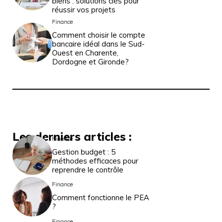
biens : solutions clés pour
réussir vos projets
Finance
Comment choisir le compte
bancaire idéal dans le Sud-
Ouest en Charente,
Dordogne et Gironde?
Les derniers articles :
Finance
Gestion budget : 5
méthodes efficaces pour
reprendre le contrôle
Finance
Comment fonctionne le PEA
?
Finance