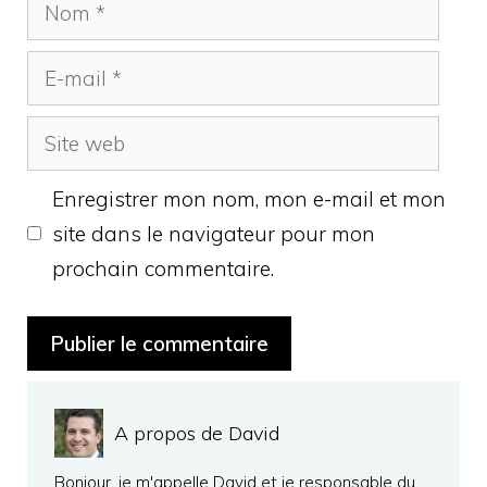
Nom
E-
mail
Site
web
Enregistrer mon nom, mon e-mail et mon
site dans le navigateur pour mon
prochain commentaire.
A propos de David
Bonjour, je m'appelle David et je responsable du