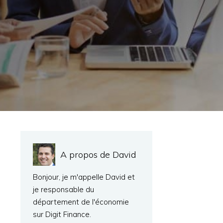
A propos de David
Bonjour, je m'appelle David et
je responsable du
département de l'économie
sur Digit Finance.