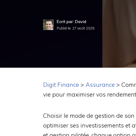
Ecrit par: David
Publié le:
27 août 2025
Digit Finance
>
Assurance
>
Comme
vie pour maximiser vos rendement
Choisir le mode de gestion de son
optimiser ses investissements et att
et gestion pilotée, chaque option 