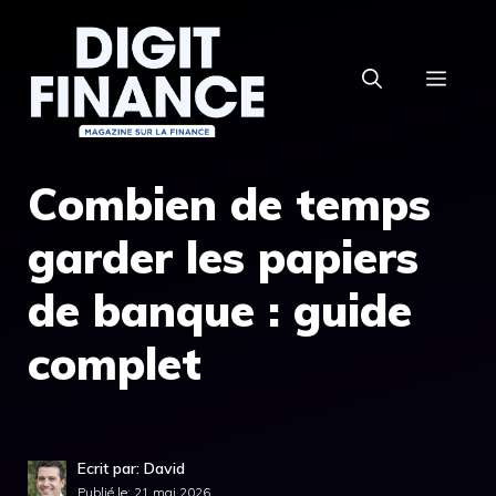
Aller
au
MEN
contenu
Combien de temps
garder les papiers
de banque : guide
complet
Ecrit par: David
Publié le:
21 mai 2026