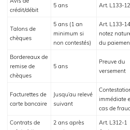
Avis de
5 ans
Art. L133-1
crédit/débit
5 ans (1 an
Art. L133-14
Talons de
minimum si
notez natur
chèques
non contestés)
du paiemen
Bordereaux de
Preuve du
remise de
5 ans
versement
chèques
Contestatio
Facturettes de
Jusqu’au relevé
immédiate 
carte bancaire
suivant
cas de frau
Contrats de
2 ans après
Art. L312-1